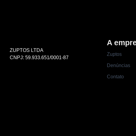
A empr
ZUPTOS LTDA
Zuptos
CNPJ: 59.933.651/0001-87
Denúncias
Contato