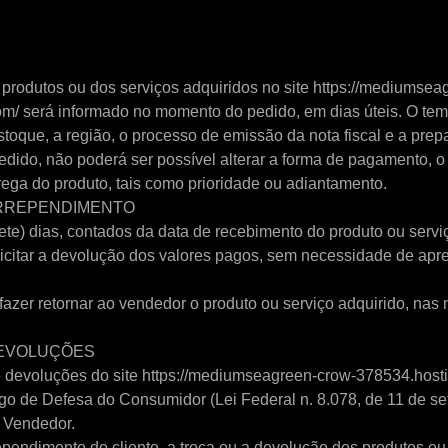
 produtos ou dos serviços adquiridos no site https://mediumsea
om/ será informado no momento do pedido, em dias úteis. O tem
toque, a região, o processo de emissão da nota fiscal e a prep
edido, não poderá ser possível alterar a forma de pagamento, 
ega do produto, tais como prioridade ou adiantamento.
 ARREPENDIMENTO
ete) dias, contados da data de recebimento do produto ou serviç
olicitar a devolução dos valores pagos, sem necessidade de ap
 fazer retornar ao vendedor o produto ou serviço adquirido, n
DEVOLUÇÕES
de devoluções do site https://mediumseagreen-crow-378534.hosti
go de Defesa do Consumidor (Lei Federal n. 8.078, de 11 de s
o Vendedor.
ependimento do cliente, a troca ou a devolução dos produtos ou