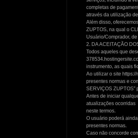
completas de pagamento,
através da utilização de
Além disso, oferecemos
ZUPTOS, na qual o CLIE
Usuário/Comprador, de f
2. DA ACEITAÇÃO D
Todos aqueles que dese
378534.hostingersite.c
instrumento, as quais fi
Ao utilizar o site http
presentes normas e c
SERVIÇOS ZUPTOS” part
Antes de iniciar qualqu
atualizações ocorridas
neste termos.
O usuário poderá ainda
presentes normas.
Caso não concorde com 