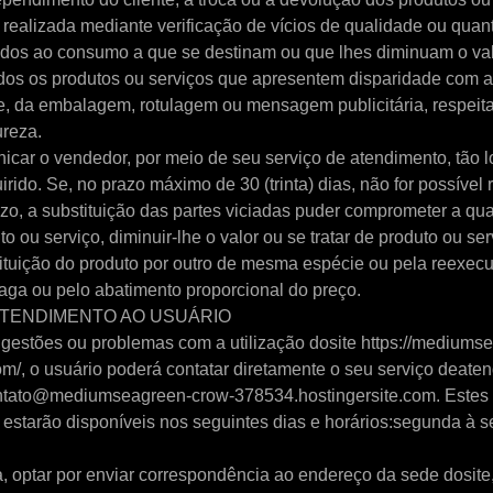
 realizada mediante verificação de vícios de qualidade ou qua
ados ao consumo a que se destinam ou que lhes diminuam o v
idos os produtos ou serviços que apresentem disparidade com a
te, da embalagem, rotulagem ou mensagem publicitária, respeit
ureza.
car o vendedor, por meio de seu serviço de atendimento, tão lo
rido. Se, no prazo máximo de 30 (trinta) dias, não for possível r
zo, a substituição das partes viciadas puder comprometer a qu
to ou serviço, diminuir-lhe o valor ou se tratar de produto ou ser
ituição do produto por outro de mesma espécie ou pela reexecu
aga ou pelo abatimento proporcional do preço.
 ATENDIMENTO AO USUÁRIO
gestões ou problemas com a utilização dosite https://mediums
m/, o usuário poderá contatar diretamente o seu serviço deate
ontato@mediumseagreen-crow-378534.hostingersite.com. Estes 
estarão disponíveis nos seguintes dias e horários:segunda à s
, optar por enviar correspondência ao endereço da sede dosite,