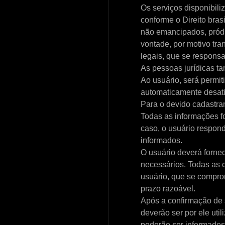
Os serviços disponibi
conforme o Direito bra
não emancipados, pródi
vontade, por motivo tra
legais, que se responsa
As pessoas jurídicas t
Ao usuário, será permi
automaticamente desat
Para o devido cadastram
Todas as informações f
caso, o usuário respond
informados.
O usuário deverá fornec
necessários. Todas as 
usuário, que se compro
prazo razoável.
Após a confirmação de 
deverão ser por ele ut
poderão ser informados 