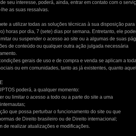
or de seu interesse, poderá, ainda, entrar em contato com o serv
r-lhe as suas ressalvas.
 a utilizar todas as soluções técnicas à sua disposição para 
ro) horas por dia, 7 (sete) dias por semana. Entretanto, ele pode
imitar ou suspender o acesso ao site ou a algumas de suas pági
ções de conteúdo ou qualquer outra ação julgada necessária
namento.
condições gerais de uso e de compra e venda se aplicam a toda
iais ou em comunidades, tanto as já existentes, quanto aque
TE
ZUPTOS poderá, a qualquer momento:
er ou limitar o acesso a todo ou a parte do site a uma
internautas;
ação que possa perturbar o funcionamento do site ou que
ormas de Direito brasileiro ou de Direito internacional;
im de realizar atualizações e modificações.