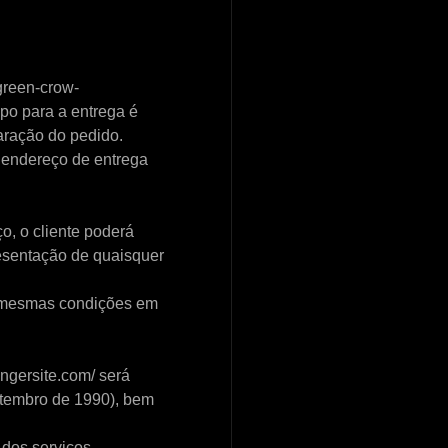
green-crow-
po para a entrega é
aração do pedido.
o endereço de entrega
o, o cliente poderá
resentação de quaisquer
as mesmas condições em
ngersite.com/ será
etembro de 1990), bem
 dos serviços