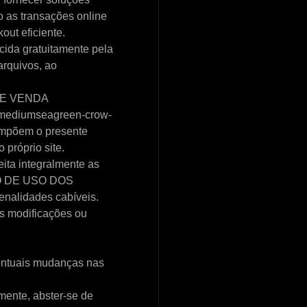
o as transações online
out eficiente.
cida gratuitamente pela
arquivos, ao
 E VENDA
://mediumseagreen-crow-
compõem o presente
 próprio site.
eita integralmente as
ATO DE USO DOS
nalidades cabíveis.
is modificações ou
ventuais mudanças nas
mente, abster-se de