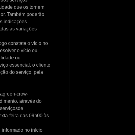
ntidade que os tornem
alor. Também poderão
s indicações
adas as variações
go constate o vício no
esolver o vício ou,
alidade ou
viço essencial, o cliente
ção do serviço, pela
eagreen-crow-
ndimento, através do
serviçosde
exta-feira das 09h00 às
 informado no início