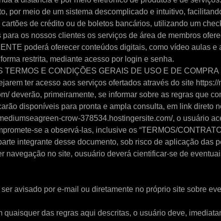
 por meio de um sistema descomplicado e intuitivo, facilitand
 cartões de crédito ou de boletos bancários, utilizando um check
 para os nossos clientes os serviços de área de membros ofere
NTE poderá oferecer conteúdos digitais, como vídeo aulas e 
orma restrita, mediante acesso por login e senha.
OS TERMOS E CONDIÇÕES GERAIS DE USO E DE COMPRA
jarem ter acesso aos serviços ofertados através do site https
om/ deverão, primeiramente, se informar sobre as regras que 
carão disponíveis para pronta e ampla consulta, em link direto no
s://mediumseagreen-crow-378534.hostingersite.com/, o usuário ac
ompromete-se a observá-las, inclusive os “TERMOS/CONTR
e integrante desse documento, sob risco de aplicação das pe
er navegação no site, ousuário deverá cientificar-se de eventua
 ser avisado por e-mail ou diretamente no próprio site sobre e
quaisquer das regras aqui descritas, o usuário deve, imediata