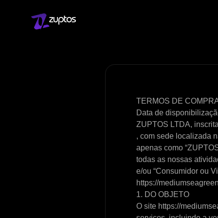
TERMOS DE COMPRA 
Data de disponibilizaç
ZUPTOS LTDA, inscrita
, com sede localizada
apenas como “ZUPTOS”, 
todas as nossas ativid
e/ou “Consumidor ou Vi
https://mediumseagreen
1. DO OBJETO
O site https://mediums
serviços, incluindo a v