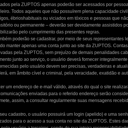
lizados pela ZUPTOS apenas poderão ser acessados por pesso
sileiro. Todos aqueles que não possuírem plena capacidade civi
gos, ébrioshabituais ou viciados em tóxicos e pessoas que nã
nsitório ou permanente – deverão ser devidamente assistidos p
bilizarão pelo cumprimento das presentes regras.
ambém poderão se cadastrar, por meio de seus representantes le
tido manter apenas uma conta junto ao site da ZUPTOS. Contas
ivadas pela ZUPTOS, sem prejuízo de demais penalidades cabí
ento junto ao serviço, o usuário deverá fornecer integralmente
ornecidas pelo usuário devem ser precisas, verdadeiras e atua
erá, em âmbito cível e criminal, pela veracidade, exatidão e a
er um endereço de e-mail válido, através do qual o site realiza
comunicações enviadas para o referido endereço serão conside
mete, assim, a consultar regularmente suas mensagens recebi
seu cadastro, o usuário possuirá um login (apelido) e uma sen
ilizados para o acesso a sua conta no site da ZUPTOS. Estes d
pelo usuário a terceiros, sendo de sua inteira responsabilidad