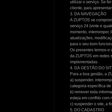
utilizar o serviço. Se f
cliente, para apresenta
3. DA NAVEGAÇÃO
A ZUPTOS se compromete
serviço 24 (vinte e quat
momento, interromper, l
atualizações, modifica
para o seu bom funcio
Os presentes termos e 
da ZUPTOS em redes soc
implementadas.
4. DA GESTÃO DO SI
Para a boa gestão, a 
a) suspender, interromp
categoria específica de 
b) remover toda inform
esteja em conflito com n
c) suspender o site, a f
5. DO CADASTRO