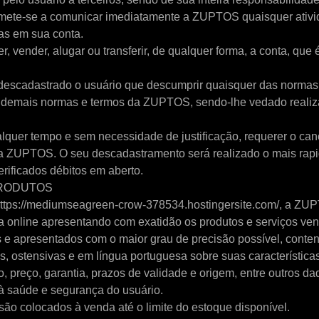
omete-se a comunicar imediatamente a ZUPTOS quaisquer ativ
as em sua conta.
, vender, alugar ou transferir, de qualquer forma, a conta, que 
escadastrado o usuário que descumprir quaisquer das normas 
 demais normas e termos da ZUPTOS, sendo-lhe vedado realiza
alquer tempo e sem necessidade de justificação, requerer o ca
 da ZUPTOS. O seu descadastramento será realizado o mais rap
rificados débitos em aberto.
PRODUTOS
 https://mediumseagreen-crow-378534.hostingersite.com/, a ZUP
a online apresentando com exatidão os produtos e serviços ven
os e apresentados com o maior grau de precisão possível, conte
sas, ostensivas e em língua portuguesa sobre suas característica
, preço, garantia, prazos de validade e origem, entre outros d
à saúde e segurança do usuário.
são colocados à venda até o limite do estoque disponível.