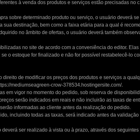
ferentes à venda dos produtos e serviços estão precisadas no c
mpra sobre determinado produto ou serviço, o usuário deverá se
 a sua destinação, bem como a faixa etária para a qual é reco
adquirido no âmbito de ofertas, o usuário deverá também observ
ibilizadas no site de acordo com a conveniência do editor. Ela
, se o estoque for finalizado e não for possível restabelecê-lo 
 direito de modificar os preços dos produtos e serviços a qua
https://mediumseagreen-crow-378534.hostingersite.com/.
fas em vigor no momento do pedido, sob reserva de disponibili
preços serão indicados em reais e não incluirão as taxas de ent
 serão informadas ao cliente antes da realização do pedido.
ido, incluindo todas as taxas, será indicado antes da validação 
everá ser realizado à vista ou à prazo, através dos seguintes