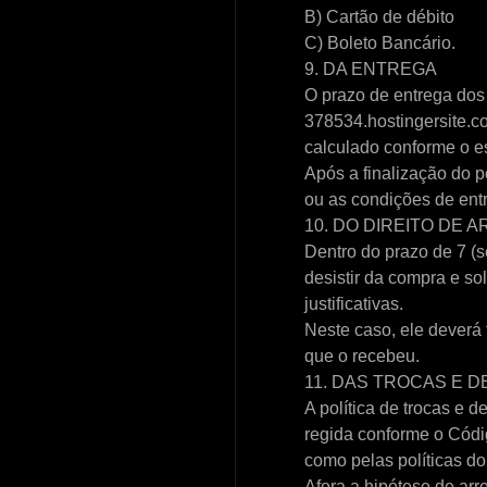
B) Cartão de débito
C) Boleto Bancário.
9. DA ENTREGA
O prazo de entrega dos
378534.hostingersite.c
calculado conforme o es
Após a finalização do p
ou as condições de entr
10. DO DIREITO DE
Dentro do prazo de 7 (s
desistir da compra e s
justificativas.
Neste caso, ele deverá
que o recebeu.
11. DAS TROCAS E 
A política de trocas e 
regida conforme o Códi
como pelas políticas d
Afora a hipótese de arr