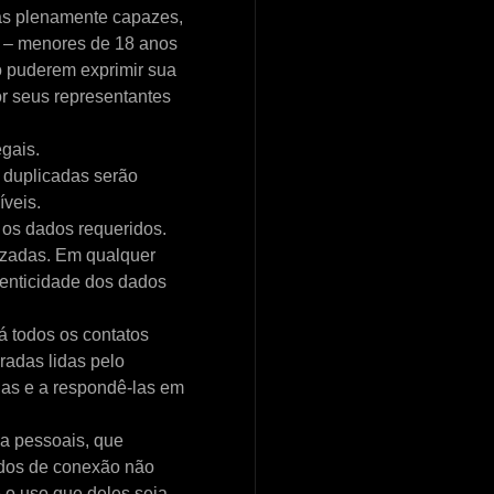
as plenamente capazes,
l – menores de 18 anos
o puderem exprimir sua
or seus representantes
gais.
 duplicadas serão
veis.
 os dados requeridos.
lizadas. Em qualquer
utenticidade dos dados
rá todos os contatos
radas lidas pelo
das e a respondê-las em
ha pessoais, que
ados de conexão não
e o uso que deles seja