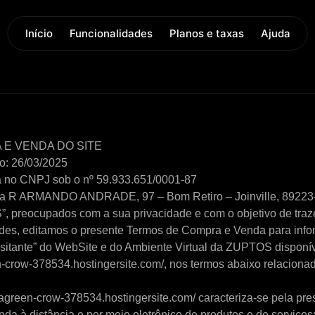
Início
Funcionalidades
Planos e taxas
Ajuda
E VENDA DO SITE
ão: 26/03/2025
 no CNPJ sob o nº 59.933.651/0001-87
 na R ARMANDO ANDRADE, 97 – Bom Retiro – Joinville, 89223-0
preocupados com a sua privacidade e com o objetivo de traze
ades, editamos o presente Termos de Compra e Venda para infor
sitante” do WebSite e do Ambiente Virtual da ZUPTOS disponí
-crow-378534.hostingersite.com/, nos termos abaixo relaciona
eagreen-crow-378534.hostingersite.com/ caracteriza-se pela pre
enda à distância e por meio eletrônico de produtos e de serviços