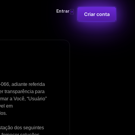
Entrar
Criar conta
66, adiante referida
r transparência para
mar a Você, “Usuário”
vel em
dos.
stação dos seguintes
: fornecer soluções